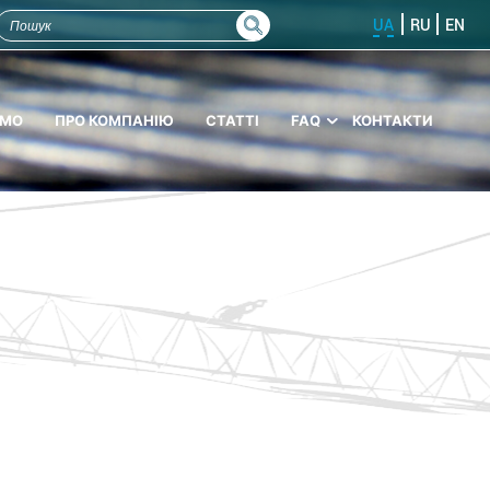
UA
RU
EN
ЄМО
ПРО КОМПАНІЮ
СТАТТІ
FAQ
КОНТАКТИ