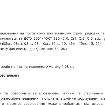
варювання на постійному або змінному струмі рядових та
чаються за ДСТУ 2651/ГОСТ 380 (Ст0, Ст1, Ст2, Ст3 всіх гру
(05кп, 08кп, 08пс, 08, 10кп, 10пс, 10, 15кп, 15пс, 15, 20кп, 
изу для електродів діаметром 5,0 мм).
тродів на 1 кг наплавленого металу 1,68 кг.
отогалереї).
м та повторним запалюванням, м'яким та стабільним 
 рівномірне плавлення покриття, відмінне формування ме
лого діаметра зварювання може вироблятися від джере