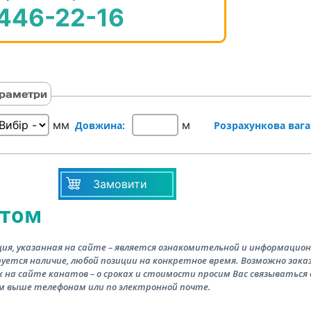
 446-22-16
раметри
мм
м
Довжина:
Розрахункова вага
Замовити
итом
ия, указанная на сайте – является ознакомительной и информацион
уется наличие, любой позиции на конкретное время. Возможно зака
 на сайте канатов – о сроках и стоимости просим Вас связываться 
м выше телефонам или по электронной почте.