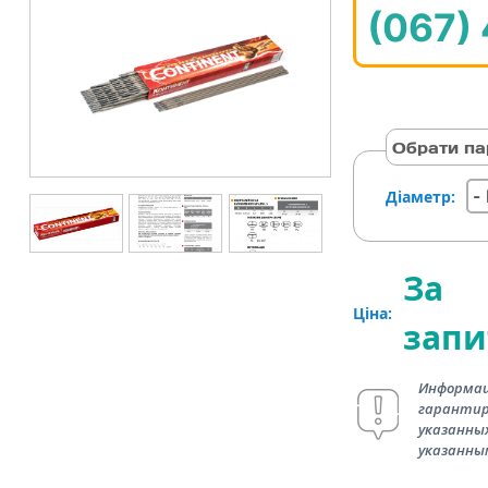
(067)
Обрати па
Діаметр:
За
Ціна:
зап
Информац
гарантир
указанных
указанны