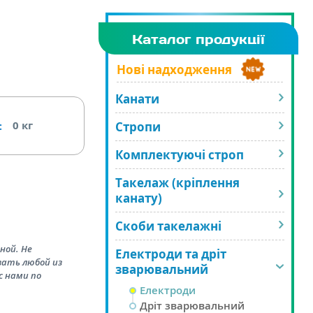
Каталог продукції
Нові надходження
Канати
0
кг
Стропи
:
Комплектуючі строп
Такелаж (кріплення
канату)
Скоби такелажні
ной. Не
Електроди та дріт
зать любой из
зварювальний
с нами по
Електроди
Дріт зварювальний