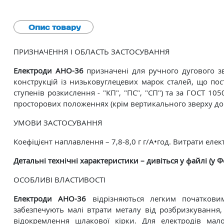
Опис товару
ПРИЗНАЧЕННЯ І ОБЛАСТЬ ЗАСТОСУВАННЯ
Електроди АНО-36
призначені для ручного дугового з
конструкцій із низьковуглецевих марок сталей, що поста
ступенів розкислення - "КП", "ПС", "СП") та за ГОСТ 1050 
просторових положеннях (крім вертикального зверху дон
УМОВИ ЗАСТОСУВАННЯ
Коефіцієнт наплавлення – 7,8-8,0 г г/А•год. Витрати елек
Детальні технічні характеристики – дивіться у файлі (у Ф
ОСОБЛИВІ ВЛАСТИВОСТІ
Електроди АНО-36
відрізняються легким початкови
забезпечують малі втрати металу від розбризкування,
відокремлення шлакової кірки. Для електродів ма