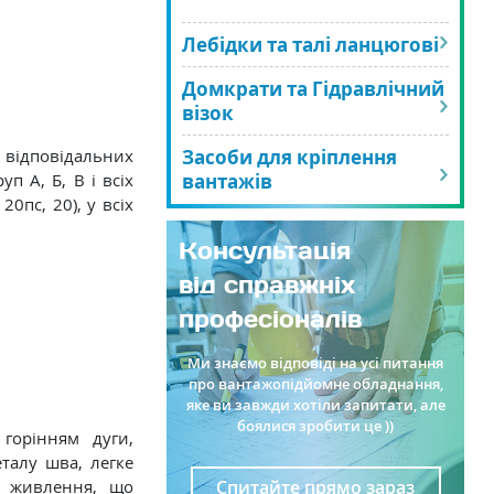
Лебідки та талі ланцюгові
Домкрати та Гідравлічний
візок
 відповідальних
Засоби для кріплення
п A, Б, В і всіх
вантажів
20пс, 20), у всіх
Консультація
від справжніх
професіоналів
Ми знаємо відповіді на усі питання
про вантажопідйомне обладнання,
яке ви завжди хотіли запитати, але
боялися зробити це ))
горінням дуги,
талу шва, легке
Спитайте прямо зараз
л живлення, що