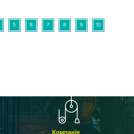
5
6
7
8
9
10
Компанія