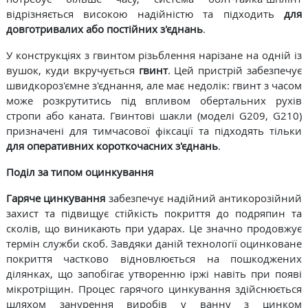
відрізняється високою надійністю та підходить
для
довготривалих або постійних з'єднань
.
У конструкціях з гвинтом різьблення нарізане на одній із
вушок, куди вкручується
гвинт
. Цей пристрій забезпечує
швидкороз'ємне з'єднання, але має недолік: гвинт з часом
може розкрутитись під впливом обертальних рухів
стропи або каната. Гвинтові шакли (моделі G209, G210)
призначені для тимчасової фіксації та підходять тільки
для оперативних короткочасних з'єднань
.
Поділ за типом оцинкування
Гаряче цинкування
забезпечує надійний антикорозійний
захист та підвищує стійкість покриття до подряпин та
сколів, що виникають при ударах. Це значно продовжує
термін служби скоб. Завдяки даній технології оцинковане
покриття частково відновлюється на пошкоджених
ділянках, що запобігає утворенню іржі навіть при появі
мікротріщин. Процес гарячого цинкування здійснюється
шляхом занурення виробів у ванну з цинком