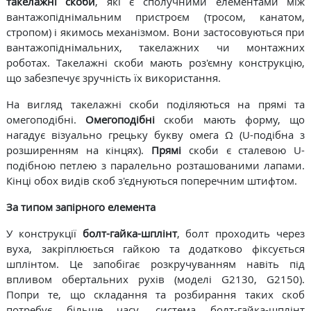
такелажні скоби
, які є сполучними елементами між
вантажопіднімальним пристроєм (тросом, канатом,
стропом) і якимось механізмом. Вони застосовуються при
вантажопіднімальних, такелажних чи монтажних
роботах. Такелажні скоби мають роз'ємну конструкцію,
що забезпечує зручність їх використання.
На вигляд такелажні скоби поділяються на прямі та
омегоподібні.
Омегоподібні
скоби мають форму, що
нагадує візуально грецьку букву омега Ω (U-подібна з
розширенням на кінцях).
Прямі
скоби є сталевою U-
подібною петлею з паралельно розташованими лапами.
Кінці обох видів скоб з'єднуються поперечним штифтом.
За типом запірного елемента
У конструкції
болт-гайка-шплінт
, болт проходить через
вуха, закріплюється гайкою та додатково фіксується
шплінтом. Це запобігає розкручуванням навіть під
впливом обертальних рухів (моделі G2130, G2150).
Попри те, що складання та розбирання таких скоб
потребує більше часу, система болт-гайка-шплінт