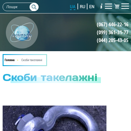
Перейти
UA
RU
EN
до
основного
(067) 446-22-16
вмісту
(099) 361-31-77
(044) 205-43-05
Головна
Скоби такелажні
Скоби такелажні