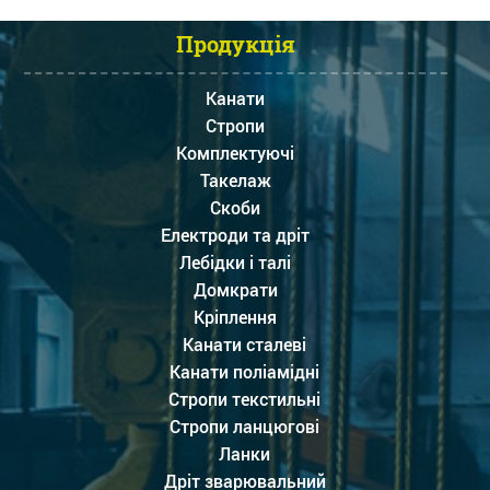
Продукція
Канати
Стропи
Комплектуючі
Такелаж
Скоби
Електроди та дріт
Лебідки і талі
Домкрати
Кріплення
Канати сталеві
Канати поліамідні
Стропи текстильні
Стропи ланцюгові
Ланки
Дріт зварювальний