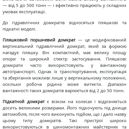
— від 5 до 500 тонн — і ефективно працюють у складних
умовах експлуатації.
До гідравлічних домкратів відносяться пляшкові та
підкатні моделі.
Пляшковий поршневий домкрат
— це модифікований
вертикальний гідравлічний домкрат, який за формою
нагадує пляшку. Він компактний, має велику площу
опори та широкий спектр застосування. Пляшкові
домкрати часто використовують у вантажному
автотранспорті. Однак їх транспортування, експлуатація
та зберігання можливі лише у вертикальному положенні,
оскільки робоча рідина може витекти. Діапазон
вантажності таких домкратів варіюється від 2 до 50 тонн.
Підкатной домкрат
є візком на колесах і відрізняється
досить великими розмірами. Його підкочують під днище
автомобіля, після чого виконують підйом, що і дало назву
цьому типу домкратів. Такі пристрої широко
використовуються в шиномонтажних майстернях та