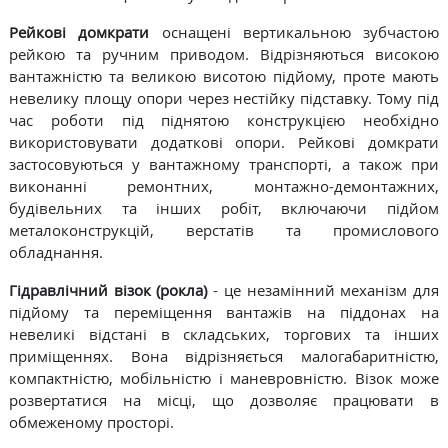
Рейкові домкрати
оснащені вертикальною зубчастою
рейкою та ручним приводом. Відрізняються високою
вантажністю та великою висотою підйому, проте мають
невелику площу опори через нестійку підставку. Тому під
час роботи під піднятою конструкцією необхідно
використовувати додаткові опори. Рейкові домкрати
застосовуються у вантажному транспорті, а також при
виконанні ремонтних, монтажно-демонтажних,
будівельних та інших робіт, включаючи підйом
металоконструкцій, верстатів та промислового
обладнання.
Гідравлічний візок (рокла)
- це незамінний механізм для
підйому та переміщення вантажів на піддонах на
невеликі відстані в складських, торгових та інших
приміщеннях. Вона відрізняється малогабаритністю,
компактністю, мобільністю і маневровністю. Візок може
розвертатися на місці, що дозволяє працювати в
обмеженому просторі.