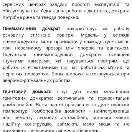
сервісних центрах завдяки простоті експлуатації та
обслуговування. Однак для роботи підкатного домкрата
потрібна рівна та тверда поверхня.
Пневматичний домкрат
використовує як робочу
речовину стиснене повітря. Модель у вигляді
пневмоподушки може проникати у важкодоступні місця
при невеликому прозорі між опорою та вантажем.
Подушкові (пневмоподушки) домкрати оснащені
гнучкими камерами, які надуваються повітрям, що
робить їх ефективними під час роботи на м'яких та
нерівних поверхнях. Вони широко застосовуються при
аварійно-рятувальних роботах.
Гвинтовий домкрат.
Існує два види механічних
гвинтових домкратів: вертикальні та горизонтальні
ромбоподібні. Вони здатні працювати за дуже низьких
температур. Ромбоподібні домкрати – найпопулярніші
для ремонту легкових автомобілів, оскільки мають
надійну конструкцію, займають мало місця та не
вимагають спеціальних умов для зберігання.