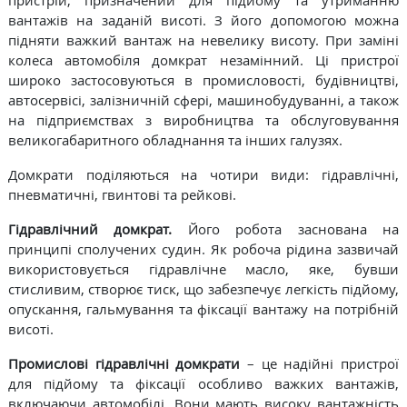
пристрій, призначений для підйому та утриманню
вантажів на заданій висоті. З його допомогою можна
підняти важкий вантаж на невелику висоту. При заміні
колеса автомобіля домкрат незамінний. Ці пристрої
широко застосовуються в промисловості, будівництві,
автосервісі, залізничній сфері, машинобудуванні, а також
на підприємствах з виробництва та обслуговування
великогабаритного обладнання та інших галузях.
Домкрати поділяються на чотири види: гідравлічні,
пневматичні, гвинтові та рейкові.
Гідравлічний домкрат.
Його робота заснована на
принципі сполучених судин. Як робоча рідина зазвичай
використовується гідравлічне масло, яке, бувши
стисливим, створює тиск, що забезпечує легкість підйому,
опускання, гальмування та фіксації вантажу на потрібній
висоті.
Промислові гідравлічні домкрати
– це надійні пристрої
для підйому та фіксації особливо важких вантажів,
включаючи автомобілі. Вони мають високу вантажність