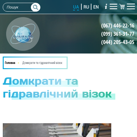
Перейти
UA
RU
EN
до
основного
(067) 446-22-16
вмісту
(099) 361-31-77
(044) 205-43-05
Головна
Домкрати та гідравлічний візок
Домкрати та
гідравлічний візок