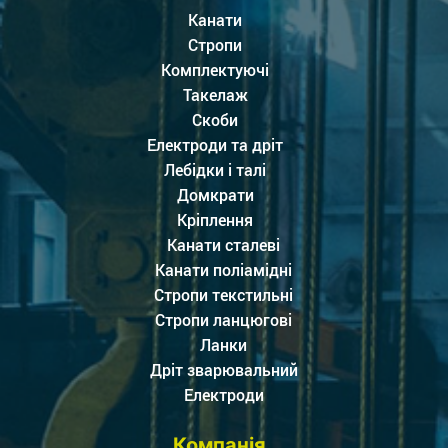
Канати
Стропи
Комплектуючі
Такелаж
Скоби
Електроди та дріт
Лебідки і талі
Домкрати
Кріплення
Канати сталеві
Канати поліамідні
Стропи текстильні
Стропи ланцюгові
Ланки
Дріт зварювальний
Електроди
Компанія