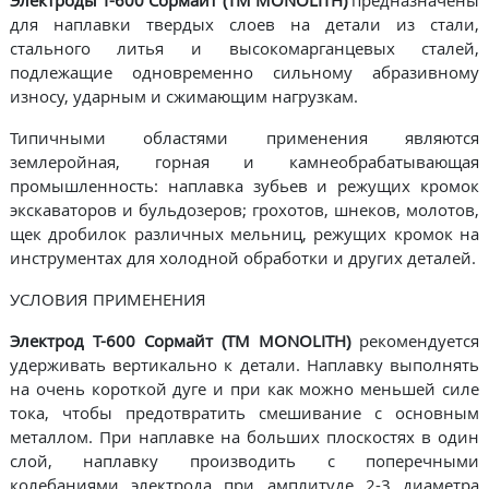
для наплавки твердых слоев на детали из стали,
стального литья и высокомарганцевых сталей,
подлежащие одновременно сильному абразивному
износу, ударным и сжимающим нагрузкам.
Типичными областями применения являются
землеройная, горная и камнеобрабатывающая
промышленность: наплавка зубьев и режущих кромок
экскаваторов и бульдозеров; грохотов, шнеков, молотов,
щек дробилок различных мельниц, режущих кромок на
инструментах для холодной обработки и других деталей.
УСЛОВИЯ ПРИМЕНЕНИЯ
Электрод Т-600 Сормайт (TM MONOLITH)
рекомендуется
удерживать вертикально к детали. Наплавку выполнять
на очень короткой дуге и при как можно меньшей силе
тока, чтобы предотвратить смешивание с основным
металлом. При наплавке на больших плоскостях в один
слой, наплавку производить с поперечными
колебаниями электрода при амплитуде 2-3 диаметра