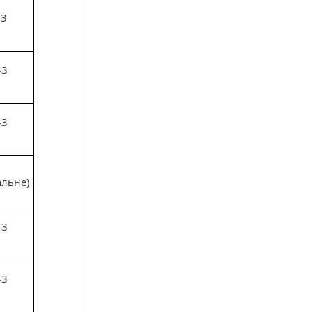
43
43
43
альне)
43
43