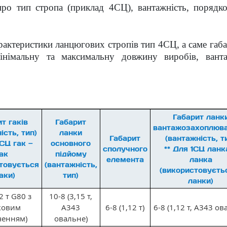
про тип стропа (приклад 4СЦ), вантажність, порядк
арактеристики ланцюгових стропів тип 4СЦ, а саме габ
інімальну та максимальну довжину виробів, ванта
Габарит ланк
т гаків
Габарит
вантажозахоплюва
ість, тип)
ланки
Габарит
(вантажність, т
1СЦ гак —
основного
сполучного
** Для 1СЦ ланк
ак
підйому
елемента
ланка
товується
(вантажність,
(використовуєть
аки)
тип)
ланки)
2 т G80 з
10-8 (3,15 т,
ковим
А343
6-8 (1,12 т)
6-8 (1,12 т, А343 ов
ченням)
овальне)