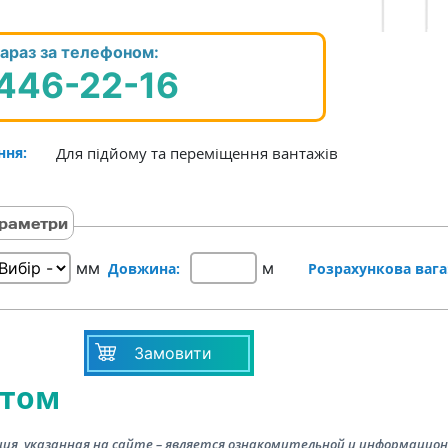
араз за телефоном:
 446-22-16
ння
:
Для підйому та переміщення вантажів
раметри
мм
м
Довжина:
Розрахункова вага
Замовити
итом
ия, указанная на сайте – является ознакомительной и информацион