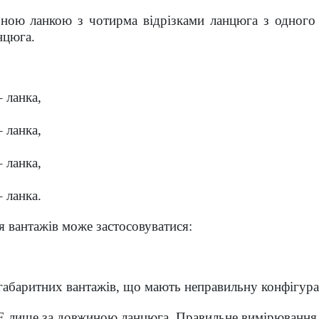
льною ланкою з чотирма відрізками ланцюга з одного
нцюга.
– ланка,
– ланка,
– ланка,
– ланка.
я вантажів може застосовуватися:
негабаритних вантажів, що мають неправильну конфігура
НЕ лише за довжиною ланцюга. Правильне вимірювання