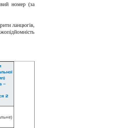
овий номер (за
арити ланцюгів,
жопідйомність
и
льної
ип)
а —
ся 2
альне)