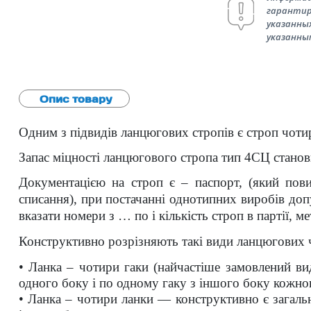
гарантир
указанных
указанны
Опис товару
Одним з підвидів ланцюгових стропів є строп чоти
Запас міцності ланцюгового стропа тип 4СЦ станов
Документацією на строп є – паспорт, (який пов
списання), при постачанні однотипних виробів доп
вказати номери з … по і кількість строп в партії, м
Конструктивно розрізняють такі види ланцюгових 
• Ланка – чотири гаки (найчастіше замовлений вид
одного боку і по одному гаку з іншого боку кожно
• Ланка – чотири ланки — конструктивно є загаль