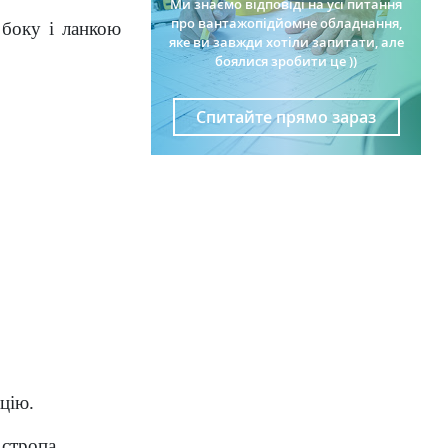
Ми знаємо відповіді на усі питання
про вантажопідйомне обладнання,
 боку і ланкою
яке ви завжди хотіли запитати, але
боялися зробити це ))
Спитайте прямо зараз
цію.
 стропа