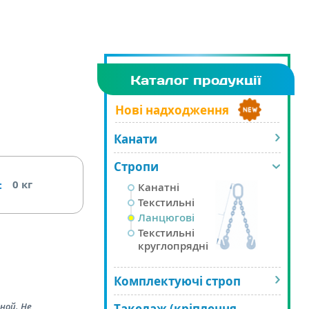
Каталог продукції
Нові надходження
Канати
Стропи
0
кг
:
Канатні
Текстильні
Ланцюгові
Текстильні
круглопрядні
Комплектуючі строп
ной. Не
Такелаж (кріплення