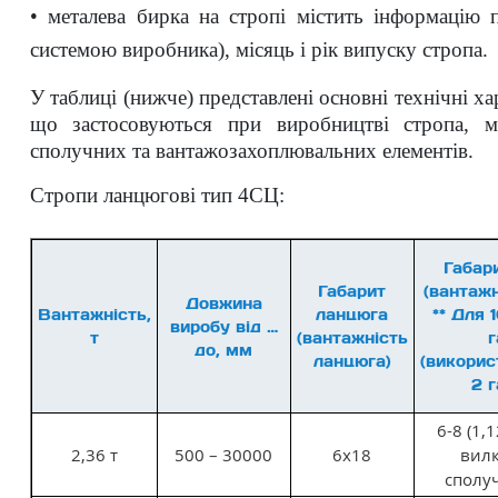
• металева бирка на стропі містить інформацію 
системою виробника), місяць і рік випуску стропа.
У таблиці (нижче) представлені основні технічні х
що застосовуються при виробництві стропа, м
сполучних та вантажозахоплювальних елементів.
Стропи ланцюгові тип 4СЦ:
Габари
Габарит
(вантажн
Довжина
Вантажність,
ланцюга
** Для 
виробу від …
т
(вантажність
г
до, мм
ланцюга)
(викорис
2 г
6-8 (1,1
2,36 т
500 – 30000
6х18
вил
сполу