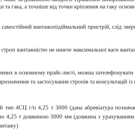
 та гака, а точніше від точки кріплення на гаку основ
 самостійний вантажопідіймальний пристрій, слід звер
 строп вантажністю не нижче максимальної ваги вантаж
влених в основному прайс-листі, можна зателефонуват
изначення та застосування стропів та консультацій із
й тип 4СЦ г/п 4,25 т 3000 (дана абревіатура познача
ю 4,25 т довжиною 3000 мм (довжина з урахуванням п
вантажу)