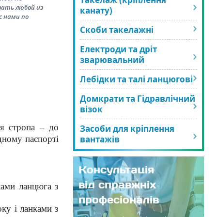
зать любой из
канату)
с нами по
Скоби такелажні
Електроди та дріт
зварювальний
Лебідки та талі ланцюгові
Домкрати та Гідравлічний
візок
ня стропа – до
Засоби для кріплення
одному паспорті
вантажів
Консультація
від справжніх
ками ланцюга з
професіоналів
ку і ланками з