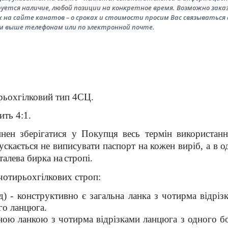
уется наличие, любой позиции на конкретное время. Возможно зака
 на сайте канатов – о сроках и стоимости просим Вас связываться 
м выше телефонам или по электронной почте.
рьохгілковий тип 4СЦ.
ить 4:1.
инен зберігатися у Покупця весь термін використан
ускається не виписувати паспорт на кожен виріб, а в 
еталева бирка на
стропі.
чотирьохгілкових строп:
) - конструктивно є загальна ланка з чотирма відріз
го ланцюга.
ною ланкою з чотирма відрізками ланцюга з одного бо