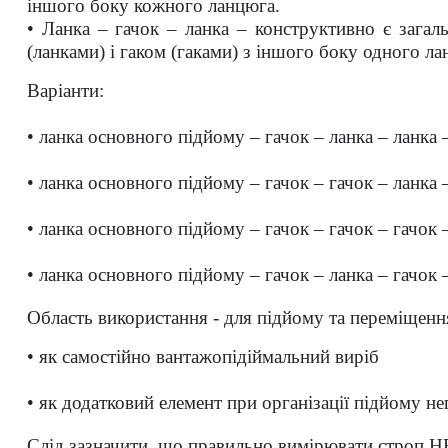
іншого боку кожного ланцюга.
• Ланка – гачок – ланка – конструктивно є зага
(ланками) і гаком (гаками) з іншого боку одного ла
Варіанти:
• ланка основного підйому – гачок – ланка – ланка 
• ланка основного підйому – гачок – гачок – ланка 
• ланка основного підйому – гачок – гачок – гачок 
• ланка основного підйому – гачок – ланка – гачок 
Область
використання
- для підйому та переміщенн
• як самостійно вантажопідіймальний виріб
• як додатковий елемент при організації підйому 
Слід зазначити, що правильно вимірювати строп 