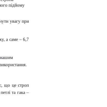
ного підйому
нути увагу при
у, а саме – 6,7
и нашим
 використання.
є, що це строп
етлі та гака –