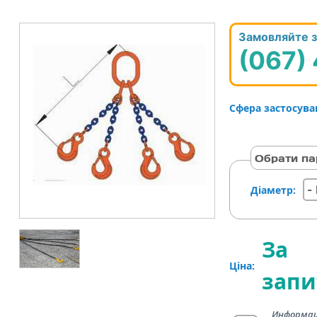
Замовляйте з
(067)
Сфера застосува
Обрати па
Діаметр:
За
Ціна:
зап
Информац