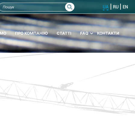
UA
RU
EN
ЄМО
ПРО КОМПАНІЮ
СТАТТІ
FAQ
КОНТАКТИ