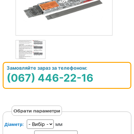
Замовляйте зараз за телефоном:
(067) 446-22-16
Обрати параметри
мм
Діаметр: