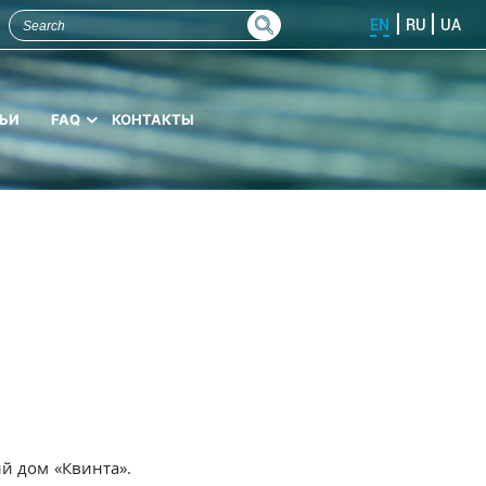
EN
RU
UA
ЬИ
FAQ
КОНТАКТЫ
й дом «Квинта».