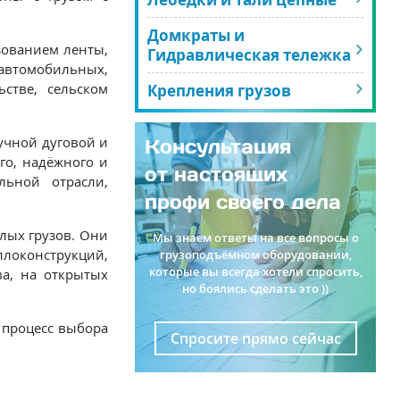
Домкраты и
зованием ленты,
Гидравлическая тележка
втомобильных,
стве, сельском
Крепления грузов
ручной дуговой и
Консультация
го, надёжного и
от настоящих
льной отрасли,
профи своего дела
лых грузов. Они
Мы знаем ответы на все вопросы о
аллоконструкций,
грузоподъёмном оборудовании,
которые вы всегда хотели спросить,
ва, на открытых
но боялись сделать это ))
 процесс выбора
Спросите прямо сейчас