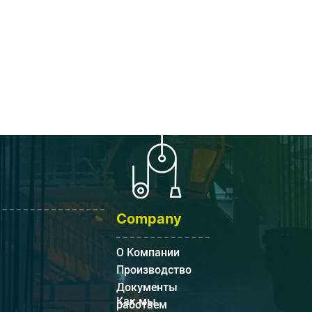
Company
О Компании
Производство
Документы
Как мы
работаем