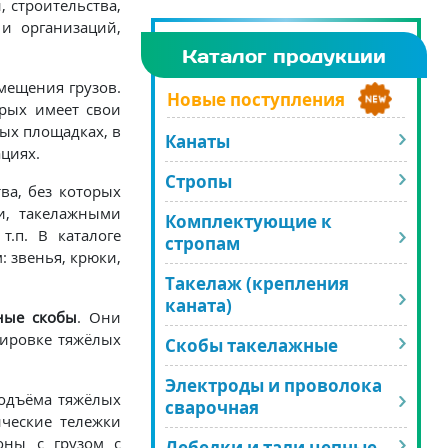
 строительства,
 и организаций,
Каталог продукции
мещения грузов.
Новые поступления
орых имеет свои
ых площадках, в
Канаты
ациях.
Стропы
ва, без которых
и, такелажными
Комплектующие к
.п. В каталоге
стропам
 звенья, крюки,
Такелаж (крепления
каната)
ные скобы
. Они
тировке тяжёлых
Скобы такелажные
Электроды и проволока
подъёма тяжёлых
сварочная
ческие тележки
оны с грузом с
Лебедки и тали цепные