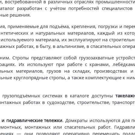
, востребованной в различных отраслях промышленности,
аталог разработан с учётом потребностей специалистов
нные решения.
я, применяемые для подъёма, крепления, погрузки и пере
интетических и натуральных материалов, каждый из кот
 используемого материала, их эксплуатируют на строительн
нтажных работах, в быту, в альпинизме, в спасательных опер
ним. Стропы представляют собой грузозахватные устройст
ациях. Их используют при работе с кранами, лебёдкам
ых материалов, грузов на складах, производствах и т
льные круглопрядные стропы, а также комплектующие к ним:
 грузоподъёмных системах в каталоге доступны
такелаж
тажных работах в судоходстве, строительстве, транспор
 и гидравлические тележки
. Домкраты используются для 
монтных, монтажных или спасательных работ. Гидравли
щениях — они позволяют оперативно перемещать подд