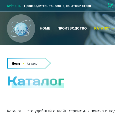
Skip
Kvinta TD
- Производитель такелажа, канатов и строп
to
main
content
HOME
ПРОИЗВОДСТВО
КАТАЛОГ
Home
Каталог
Каталог
Каталог — это удобный онлайн-сервис для поиска и по