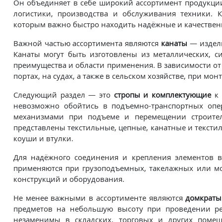
Он объединяет в себе широкий ассортимент продукции
логистики, производства и обслуживания техники. К
которым важно быстро находить надёжные и качестве
Важной частью ассортимента являются
канаты
— издели
Канаты могут быть изготовлены из металлических, с
преимущества и области применения. В зависимости от
портах, на судах, а также в сельском хозяйстве, при мо
Следующий раздел — это
стропы и комплектующие
к 
невозможно обойтись в подъемно-транспортных опер
механизмами при подъеме и перемещении строительн
представлены текстильные, цепные, канатные и тексти
коуши и втулки.
Для надёжного соединения и крепления элементов в
применяются при грузоподъемных, такелажных или мон
конструкций и оборудования.
Не менее важными в ассортименте являются
домкраты
предметов на небольшую высоту при проведении ре
незаменимы в складских, торговых и других поме