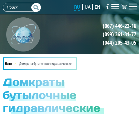
Перейти
RU
UA
EN
к
основному
(067) 446-22-16
содержанию
(099) 361-31-77
(044) 205-43-05
Home
Домкраты бутылочные гидравлические
Домкраты
бутылочные
гидравлические