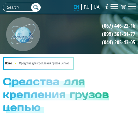
Skip
EN
RU
UA
to
main
(067) 446-22-16
content
(099) 361-31-77
(044) 205-43-05
Home
Средства для крепления грузов цепью
Средства для
крепления грузов
цепью