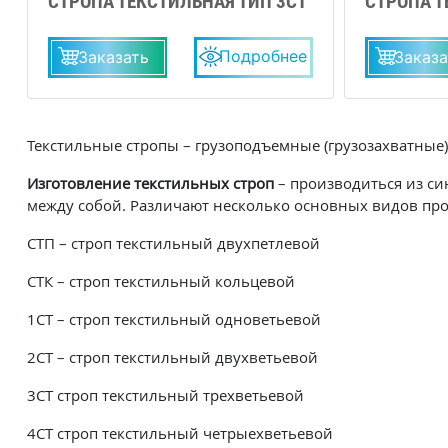
СТРОПА ТЕКСТИЛЬНАЯ ТИП 3СТ
СТРОПА Т
Подробнее
Заказать
Заказа
Текстильные стропы – грузоподъемные (грузозахватные
Изготовление текстильных строп
– производиться из с
между собой. Различают несколько основных видов про
СТП – строп текстильный двухпетлевой
СТК – строп текстильный кольцевой
1СТ – строп текстильный одноветьевой
2СТ – строп текстильный двухветьевой
3СТ строп текстильный трехветьевой
4СТ строп текстильный четрыехветьевой