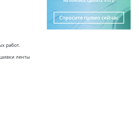
но боялись сделать это ))
Спросите прямо сейчас
х работ.
ошивки ленты