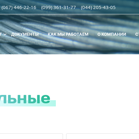
(067) 446-22-16
(099) 361-31-77
(044) 205-43-05
Г
ДОКУМЕНТЫ
КАК МЫ РАБОТАЕМ
О КОМПАНИИ
С
ильные