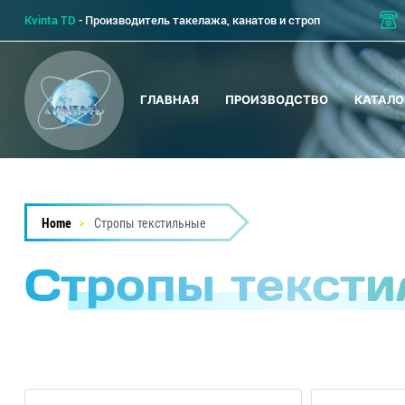
Перейти
Kvinta TD
- Производитель такелажа, канатов и строп
к
основному
содержанию
ГЛАВНАЯ
ПРОИЗВОДСТВО
КАТАЛО
Home
Стропы текстильные
Стропы текст