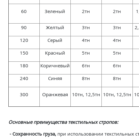
60
Зеленый
2тн
2тн
1
90
Желтый
3тн
3тн
2
120
Серый
4тн
4тн
150
Красный
5тн
5тн
180
Коричневый
6тн
6тн
240
Синяя
8тн
8тн
300
Оранжевая
10тн, 12,5тн
10тн, 12,5тн
10
Основные преимущества текстильных стропов:
- Сохранность груза,
при использовании текстильных с