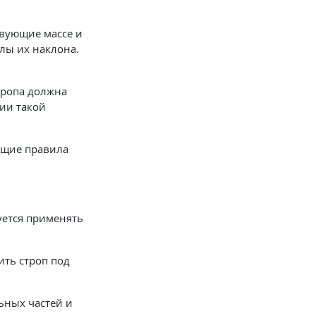
твующие массе и
лы их наклона.
тропа должна
ии такой
ющие правила
уется применять
ить строп под
ьных частей и