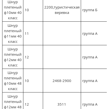
Шнур
плетеный
2200,туристическая
10
группа Б
ф10мм 40
веревка
класс
Шнур
плетеный
11
группа А
ф11мм 40
класс
Шнур
плетеный
12
группа А
ф12мм 40
класс
Шнур
плетеный
10
2468-2900
группа А
ф10мм 48
класс
Шнур
плетеный
12
3511
группа А
ф12мм 48